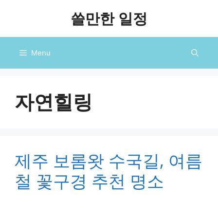
컨
쓸만한 일정
텐
츠
로
Menu
건
너
뛰
기
자연힐링
제주 보롬왓 수국길, 여름
철 꽃구경 추천 명소