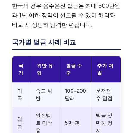
한국의 경우 음주운전 벌금은 최대 500만원
과 1년 이하 징역이 선고될 수 있어 해외와
비교 시 상당히 엄격한 편입니다.
국가별 벌금 사례 비교
국
위반 유
벌금 수
추가 처
가
형
준
벌
미
속도 위
100~200
운전점
국
반
달러
수 감점
안전벨
벌금 및
일
트 미착
5만 엔
면허 정
본
용
지