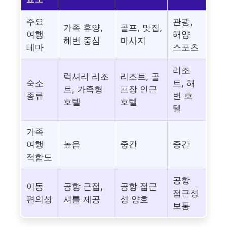
주요
관광,
가족 휴양,
골프, 맛집,
여행
해양
해변 중심
마사지
테마
스포츠
리조
럭셔리 리조
리조트, 골
숙소
트, 해
트, 가족형
프장 인근
종류
변 호
호텔
호텔
텔
가족
여행
높음
중간
중간
적합도
공항
이동
공항 근접,
공항 접근
접근성
편의성
셔틀 제공
성 양호
보통