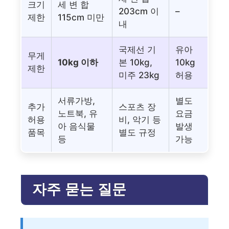
크기
세 변 합
203cm 이
–
제한
115cm 미만
내
국제선 기
유아
무게
10kg 이하
본 10kg,
10kg
제한
미주 23kg
허용
서류가방,
별도
추가
스포츠 장
노트북, 유
요금
허용
비, 악기 등
아 음식물
발생
품목
별도 규정
등
가능
자주 묻는 질문