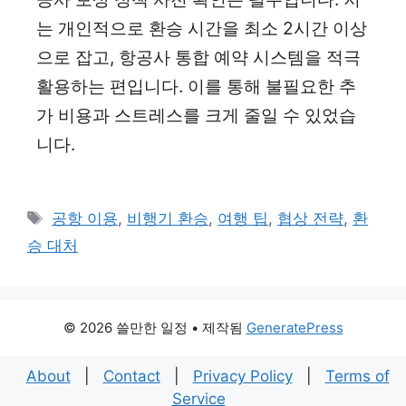
는 개인적으로 환승 시간을 최소 2시간 이상
으로 잡고, 항공사 통합 예약 시스템을 적극
활용하는 편입니다. 이를 통해 불필요한 추
가 비용과 스트레스를 크게 줄일 수 있었습
니다.
태
공항 이용
,
비행기 환승
,
여행 팁
,
협상 전략
,
환
그
승 대처
© 2026 쓸만한 일정
• 제작됨
GeneratePress
About
|
Contact
|
Privacy Policy
|
Terms of
Service